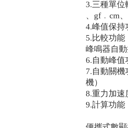
3.三種單位轉
、gf﹒cm
4.峰值保
5.比較功
峰鳴器自動
6.自動峰值
7.自動關
機）
8.重力加速度
9.計算功能
便攜式數顯