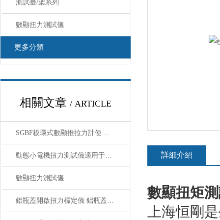
測試臺/架系列
數顯扭力測試儀
更多分類
相關文章
/ ARTICLE
SGBF板環式數顯推拉力計使用前核心注意事項
詳細介紹
動態小電機扭力測試儀適用于高轉速或負載變化專用
數顯扭力測試儀
數顯扭矩測
鋁瓶蓋開啟扭力標定儀 鋁瓶蓋數顯扭力測試儀 電子扭矩測試儀
上海恒剛是