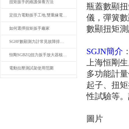
扭矩扳手的維護保養方法
瓶蓋數顯扭矩
定扭力電動扳手工地,雙重緣電動定扭力扳手SGDD
儀，
數顯扭矩測試儀的
如何選擇扭矩扳手廠家
SGHF數顯測力計常見故障排查與解決辦法
SGJN簡介
恒剛SGBZQ扭力扳手放大器核心技術與性能解析
上海恒剛生
電動拉壓測試架使用范圍
多功能計量
起子、扭
性試驗等。
圖片