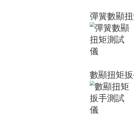
彈簧數顯
數顯扭矩