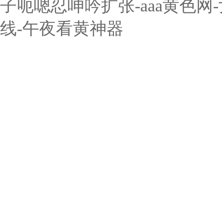
子呃嗯忍呻吟扩张-aaa黄色
线-午夜看黄神器