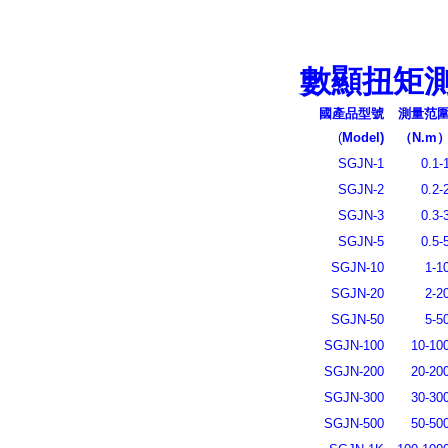
數顯扭矩
國產品型號
測量范
(
Model)
（N.m
SGJN-1
0.1-
SGJN-2
0.2-
SGJN-3
0.3-
SGJN-5
0.5-
SGJN-10
1-1
SGJN-20
2-2
SGJN-50
5-5
SGJN-100
10-10
SGJN-200
20-20
SGJN-300
30-30
SGJN-500
50-50