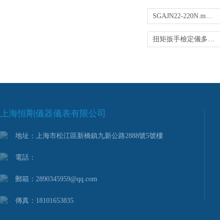
SGAJN22-220N.m便攜式扭力測試儀 傳感器動力
扭矩扳手檢定儀多少錢
上海恒剛儀器儀表有限公司
地址：上海市松江區新橋鎮九新公路2888號5號樓
電話：
郵箱：2890345959@qq.com
傳真：18101653835