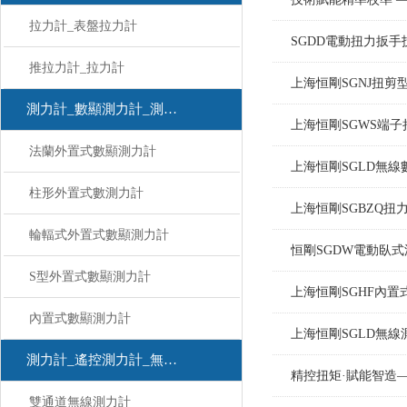
拉力計_表盤拉力計
SGDD電動扭力扳
推拉力計_拉力計
上海恒剛SGNJ扭
測力計_數顯測力計_測力計
上海恒剛SGWS端
法蘭外置式數顯測力計
上海恒剛SGLD無
柱形外置式數測力計
上海恒剛SGBZQ扭
輪輻式外置式數顯測力計
恒剛SGDW電動臥
S型外置式數顯測力計
上海恒剛SGHF內
內置式數顯測力計
上海恒剛SGLD無
測力計_遙控測力計_無線測力計
精控扭矩·賦能智造
雙通道無線測力計