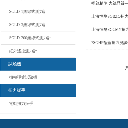
輻啟精準 力筑品質
SGLD-1無線式測力計
上海恒剛SGBZQ扭
SGLD-3無線式測力計
上海恒剛SGCMY
SGLD-200無線式測力計
?SGHP瓶蓋扭力
紅外遙控測力計
試驗機
共
扭轉彈簧試驗機
扭力扳手
電動扭力扳手