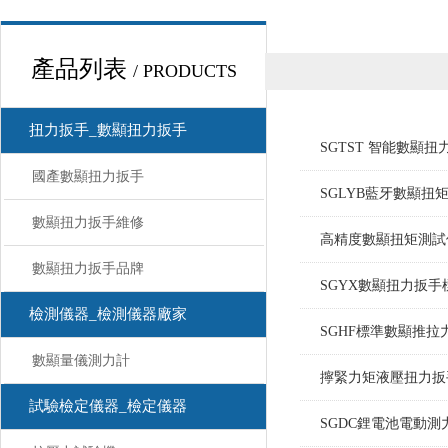
產品列表
/ PRODUCTS
扭力扳手_數顯扭力扳手
SGTST 智能數顯
國產數顯扭力扳手
SGLYB藍牙數顯
數顯扭力扳手維修
高精度數顯扭矩測試
數顯扭力扳手品牌
SGYX數顯扭力扳
檢測儀器_檢測儀器廠家
SGHF標準數顯推
數顯量儀測力計
擰緊力矩液壓扭力扳
試驗檢定儀器_檢定儀器
SGDC鋰電池電動