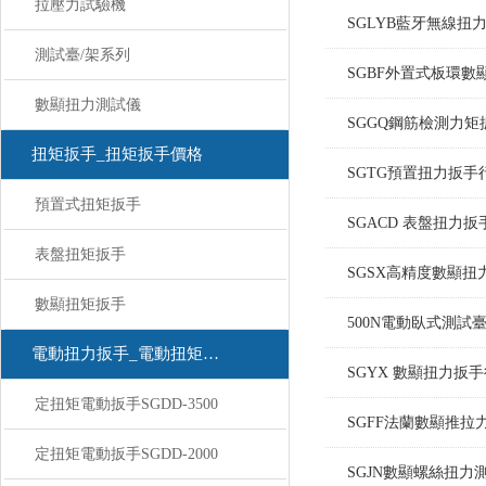
拉壓力試驗機
SGLYB藍牙無線
測試臺/架系列
SGBF外置式板環
數顯扭力測試儀
SGGQ鋼筋檢測力
扭矩扳手_扭矩扳手價格
SGTG預置扭力扳
預置式扭矩扳手
SGACD 表盤扭力
表盤扭矩扳手
SGSX高精度數顯
數顯扭矩扳手
500N電動臥式測試
電動扭力扳手_電動扭矩扳手
SGYX 數顯扭力扳
定扭矩電動扳手SGDD-3500
SGFF法蘭數顯推
定扭矩電動扳手SGDD-2000
SGJN數顯螺絲扭