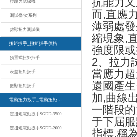
抗能力又
拉壓力試驗機
而,直應
測試臺/架系列
薄弱處發
數顯扭力測試儀
縮現象,
扭矩扳手_扭矩扳手價格
強度限
或
預置式扭矩扳手
2、
拉力
當應力超
表盤扭矩扳手
還國產生
數顯扭矩扳手
加,曲線
電動扭力扳手_電動扭矩扳手
一階段的
定扭矩電動扳手SGDD-3500
于下屈服
定扭矩電動扳手SGDD-2000
指標,稱